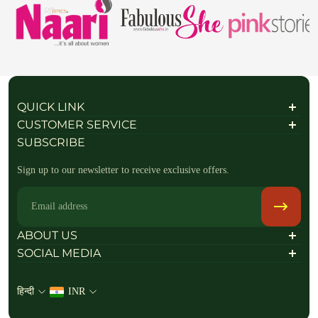
QUICK LINK
हमारे बारे में
CUSTOMER SERVICE
Contact Us
नौवहन नीति
SUBSCRIBE
पूछे जाने वाले प्रश्न
गोपनीयता नीति
भुगतान वापसी की नीति
Sign up to our newsletter to receive exclusive offers.
Return & Exchange Policy
सेवा की शर्तें
नियम एवं शर्तें
Email
Raise a return Request
Track your order
ABOUT US
SOCIAL MEDIA
Follow Us On
हिन्दी
INR
+919714181802