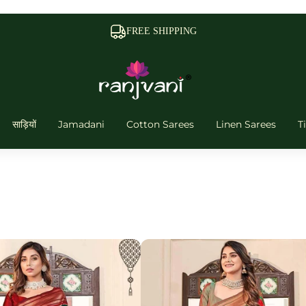
FAST DELIVERY
साड़ियों
Jamadani
Cotton Sarees
Linen Sarees
T