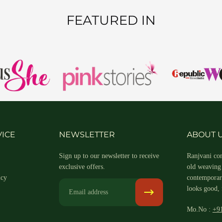
FEATURED IN
ICE
NEWSLETTER
ABOUT 
Sign up to our newsletter to receive
Ranjvani com
exclusive offers.
old weaving 
icy
contemporary
Email
looks good, 
Mo.No :
+9