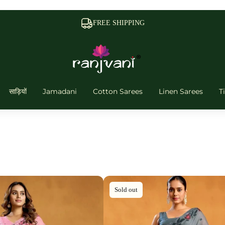
FAST DELIVERY
साड़ियों
Jamadani
Cotton Sarees
Linen Sarees
T
Sold out