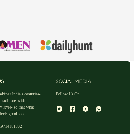
US
SOCIAL MEDIA
bines India's centuries-
Follow Us On
traditions with
 style- so that what
feels good too.
19714181802